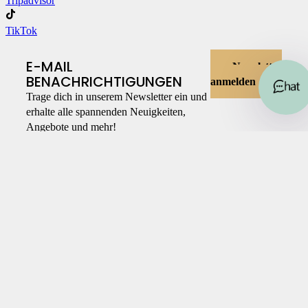
Tripadvisor
TikTok
E-MAIL
Newsletter
BENACHRICHTIGUNGEN
anmelden
Trage dich in unserem Newsletter ein und
erhalte alle spannenden Neuigkeiten,
Angebote und mehr!
© 2026 Wien mal anders
Mehr Infos zu Produkten in Kürze …
Mehr Infos zu Erlebnissen in Kürze …
Mehr Infos zu Gewinnspiel in Kürze
…
Mehr Infos zu Newsletter in Kürze …