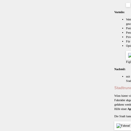
Vorteile:
Wett
gesc
Prei
Pers
Priv
Für 
Opti
Figl
Nachteil:
mit 
Stad
Stadtrund
Wien bietet vi
Fahrräder abg
gefahren werd
Hilfe einer
A
Die Stadt kan