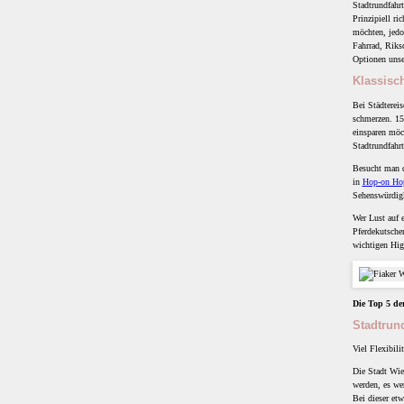
Stadtrundfahrt
Prinzipiell ri
möchten, jedo
Fahrrad, Riks
Optionen uns
Klassisc
Bei Städterei
schmerzen. 15
einsparen möc
Stadtrundfahrt
Besucht man di
in
Hop-on Hop
Sehenswürdig
Wer Lust auf e
Pferdekutschen
wichtigen Hig
Die Top 5 de
Stadtrun
Viel Flexibili
Die Stadt Wie
werden, es we
Bei dieser et