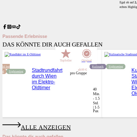
Egal ob auf
2
echtes Highlig
Passende Erlebnisse
DAS KÖNNTE DIR AUCH GEFALLEN
TopSeller
Original
Old but
Kulinarik
Sightseeing
Stadtrundfahrt
ab
Ku
99 €
old
Sightseeing
pro Gruppe
durch Wien
St
im Elektro-
Wi
Oldtimer
El
40
Ol
Min.
- 1.5
Std.
| 1-5
Pax
ALLE ANZEIGEN
Das könnte dir auch gefallen