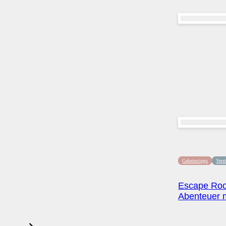
Geheimtipps
Vers
Escape Roo
Abenteuer m