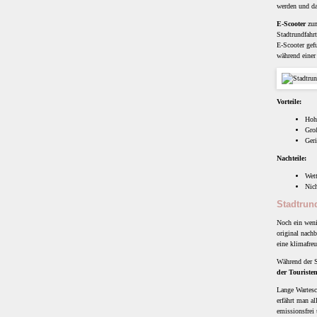
werden und das
E-Scooter
zum
Stadtrundfahr
E-Scooter gef
während eine
Vorteile:
Hohe
Groß
Ger
Nachteile:
Wett
Nich
Stadtrund
Noch ein weni
original nachb
eine klimafreu
Während der S
der Touriste
Lange Wartesc
erfährt man al
emissionsfrei